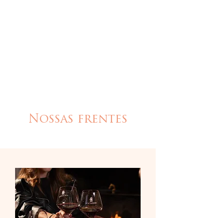
da região
Excelência contínua
Reafirmação do 1º lugar no
evento gastronômico mais
prestigiado
Nossas frentes